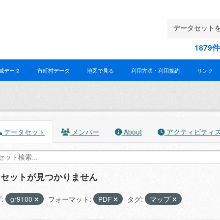
187
域データ
市町村データ
地図で見る
利用方法・利用規約
リンク
データセット
メンバー
About
アクティビティ
タセットが見つかりません
:
gr9100
フォーマット:
PDF
タグ:
マップ