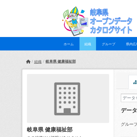
Skip to main content
ホーム
組織
グループ
県内広
岐阜県 健康福祉部
組織
デー
グループ
岐阜県 健康福祉部