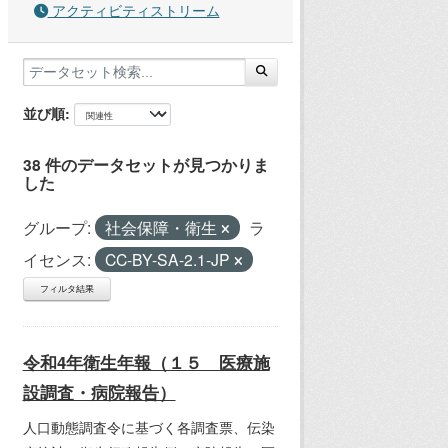
アクティビティストリーム
並び順
38 件のデータセットが見つかりま
した
グループ:
社会保障・衛生
ラ
イセンス:
CC-BY-SA-2.1-JP
フィルタ結果
令和4年衛生年報（１５ 医療施
設調査・病院報告）
人口動態調査令に基づく各調査票、伝染