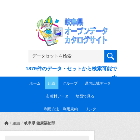
Skip to main content
1879件のデータ・セットから検索可能で
す
ホーム
組織
グループ
県内広域データ
市町村データ
地図で見る
利用方法・利用規約
リンク
岐阜県 健康福祉部
組織