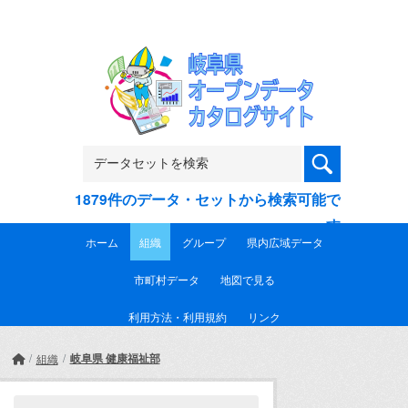
Skip to main content
1879件のデータ・セットから検索可能で
す
ホーム
組織
グループ
県内広域データ
市町村データ
地図で見る
利用方法・利用規約
リンク
岐阜県 健康福祉部
組織