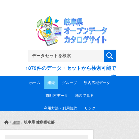
Skip to main content
1879件のデータ・セットから検索可能で
す
ホーム
組織
グループ
県内広域データ
市町村データ
地図で見る
利用方法・利用規約
リンク
岐阜県 健康福祉部
組織