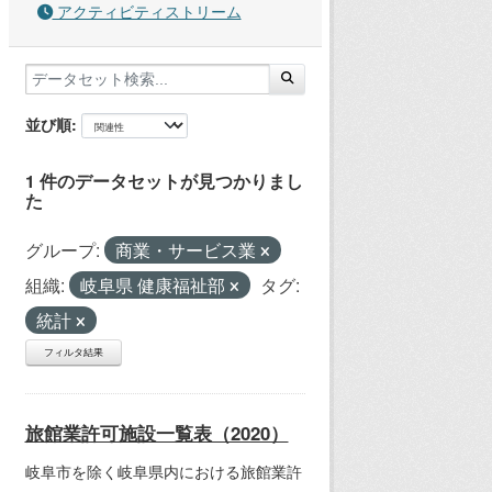
アクティビティストリーム
並び順
1 件のデータセットが見つかりまし
た
グループ:
商業・サービス業
組織:
岐阜県 健康福祉部
タグ:
統計
フィルタ結果
旅館業許可施設一覧表（2020）
岐阜市を除く岐阜県内における旅館業許