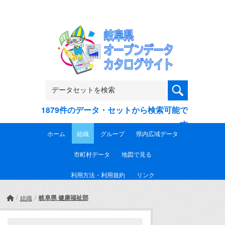
Skip to main content
1879件のデータ・セットから検索可能で
す
ホーム
組織
グループ
県内広域データ
市町村データ
地図で見る
利用方法・利用規約
リンク
岐阜県 健康福祉部
組織