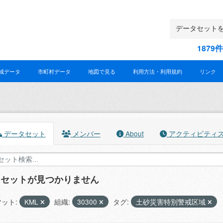
187
域データ
市町村データ
地図で見る
利用方法・利用規約
リンク
データセット
メンバー
About
アクティビティ
タセットが見つかりません
ット:
KML
組織:
30300
タグ:
土砂災害特別警戒区域