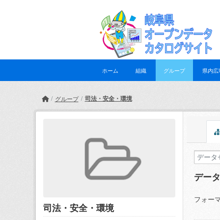
Skip to main content
ホーム
組織
グループ
県内広
司法・安全・環境
グループ
デー
フォーマ
司法・安全・環境