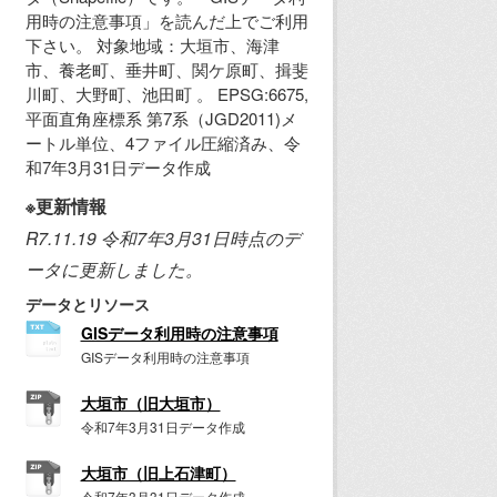
用時の注意事項」を読んだ上でご利用
下さい。 対象地域：大垣市、海津
市、養老町、垂井町、関ケ原町、揖斐
川町、大野町、池田町 。 EPSG:6675,
平面直角座標系 第7系（JGD2011)メ
ートル単位、4ファイル圧縮済み、令
和7年3月31日データ作成
※更新情報
R7.11.19 令和7年3月31日時点のデ
ータに更新しました。
データとリソース
GISデータ利用時の注意事項
GISデータ利用時の注意事項
大垣市（旧大垣市）
令和7年3月31日データ作成
大垣市（旧上石津町）
令和7年3月31日データ作成