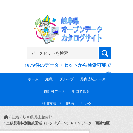
Skip to main content
1879件のデータ・セットから検索可能で
す
ホーム
組織
グループ
県内広域データ
市町村データ
地図で見る
利用方法・利用規約
リンク
組織
岐阜県 県土整備部
土砂災害特別警戒区域（レッドゾーン）ＧＩＳデータ 西濃地区