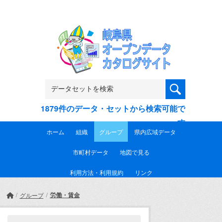
Skip to main content
1879件のデータ・セットから検索可能で
す
ホーム
組織
グループ
県内広域データ
市町村データ
地図で見る
利用方法・利用規約
リンク
労働・賃金
グループ