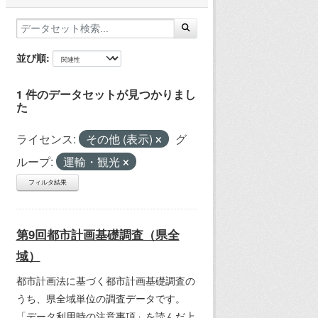
並び順
1 件のデータセットが見つかりまし
た
ライセンス:
その他 (表示)
グ
ループ:
運輸・観光
フィルタ結果
第9回都市計画基礎調査（県全
域）
都市計画法に基づく都市計画基礎調査の
うち、県全域単位の調査データです。
「データ利用時の注意事項」を読んだ上