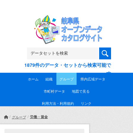
Skip to main content
1879件のデータ・セットから検索可能で
す
ホーム
組織
グループ
県内広域データ
市町村データ
地図で見る
利用方法・利用規約
リンク
労働・賃金
グループ