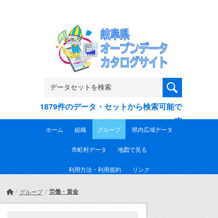
Skip to main content
1879件のデータ・セットから検索可能で
す
ホーム
組織
グループ
県内広域データ
市町村データ
地図で見る
利用方法・利用規約
リンク
労働・賃金
グループ