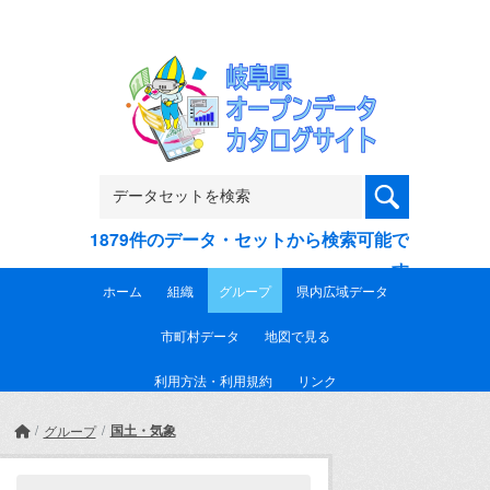
Skip to main content
1879件のデータ・セットから検索可能で
す
ホーム
組織
グループ
県内広域データ
市町村データ
地図で見る
利用方法・利用規約
リンク
国土・気象
グループ