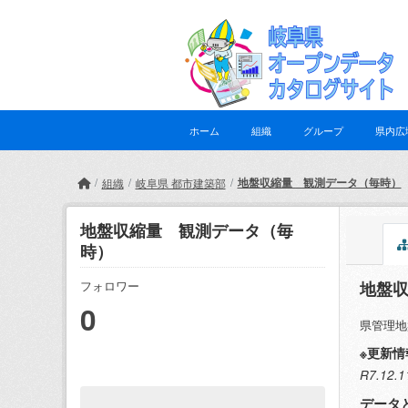
Skip to main content
ホーム
組織
グループ
県内広
地盤収縮量 観測データ（毎時）
組織
岐阜県 都市建築部
地盤収縮量 観測データ（毎
時）
地盤
フォロワー
0
県管理地
※更新情
R7.1
データ