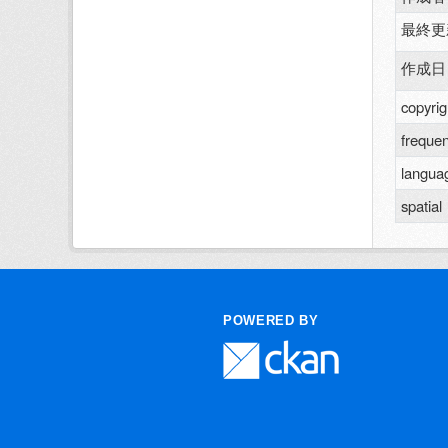
最終更
作成日
copyrig
freque
langua
spatial
POWERED BY