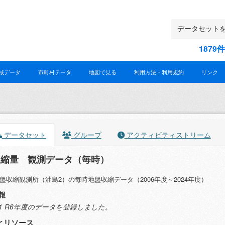
187
域データ
市町村データ
地図で見る
利用方法・利用規約
リンク
データセット
グループ
アクティビティストリーム
収縮量 観測データ（毎時）
盤収縮観測所（油島2）の毎時地盤収縮データ（2006年度～2024年度）
報
2.11 R6年度のデータを登録しました。
とリソース