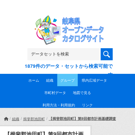
Skip to main content
1879件のデータ・セットから検索可能で
す
ホーム
組織
グループ
県内広域データ
市町村データ
地図で見る
利用方法・利用規約
リンク
【揖斐郡池田町】第9回都市計画基礎調査
組織
揖斐郡池田町
【揖斐郡池田町】第9回都市計画