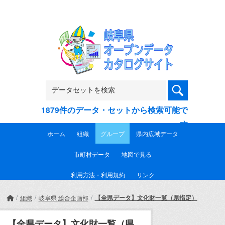
Skip to main content
1879件のデータ・セットから検索可能で
す
ホーム
組織
グループ
県内広域データ
市町村データ
地図で見る
利用方法・利用規約
リンク
【全県データ】文化財一覧（県指定）
組織
岐阜県 総合企画部
【全県データ】文化財一覧（県