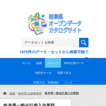
Skip to main content
1879件のデータ・セットから検索可能で
す
ホーム
組織
グループ
県内広域データ
市町村データ
地図で見る
利用方法・利用規約
リンク
岐阜県一般会計歳入決算額
組織
岐阜県 出納事務局
岐阜県一般会計歳入決算額