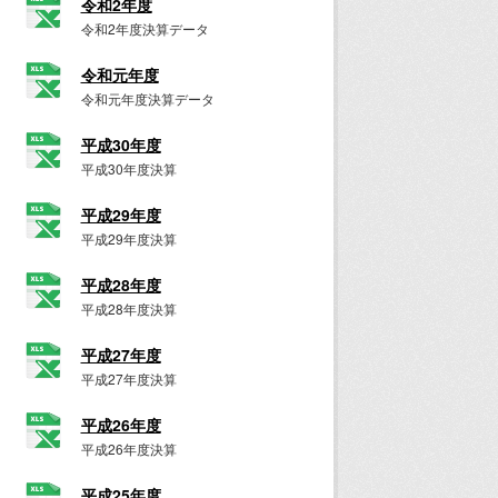
令和2年度
令和2年度決算データ
令和元年度
令和元年度決算データ
平成30年度
平成30年度決算
平成29年度
平成29年度決算
平成28年度
平成28年度決算
平成27年度
平成27年度決算
平成26年度
平成26年度決算
平成25年度