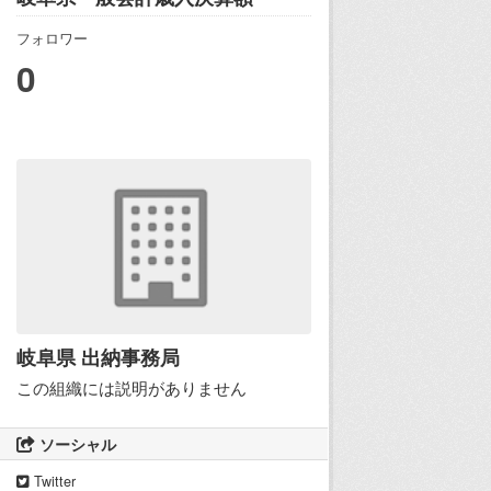
フォロワー
0
岐阜県 出納事務局
この組織には説明がありません
ソーシャル
Twitter