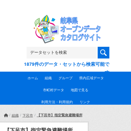
Skip to main content
1879件のデータ・セットから検索可能で
す
ホーム
組織
グループ
県内広域データ
市町村データ
地図で見る
利用方法・利用規約
リンク
【下呂市】指定緊急避難場所
組織
下呂市
【下呂市】指定緊急避難場所