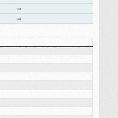
text
text