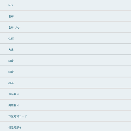
NO
名称
名称_カナ
住所
方書
緯度
経度
標高
電話番号
内線番号
市区町村コード
都道府県名