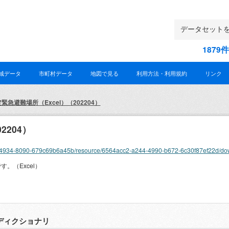
187
域データ
市町村データ
地図で見る
利用方法・利用規約
リンク
急避難場所（Excel）（202204）
2204）
-eb17-4934-8090-679c69b6a45b/resource/6564acc2-a244-4990-b672-6c30f87ef22d/
。（Excel）
ディクショナリ