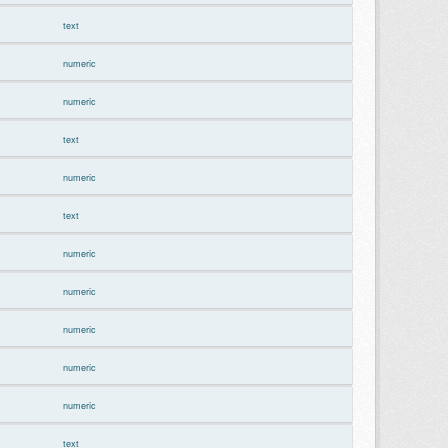
text
numeric
numeric
text
numeric
text
numeric
numeric
numeric
numeric
numeric
text