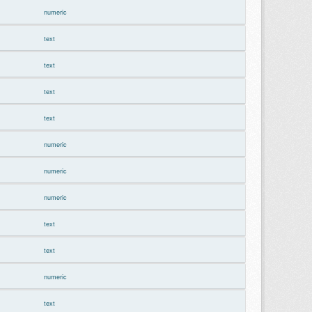
numeric
text
text
text
text
numeric
numeric
numeric
text
text
numeric
text