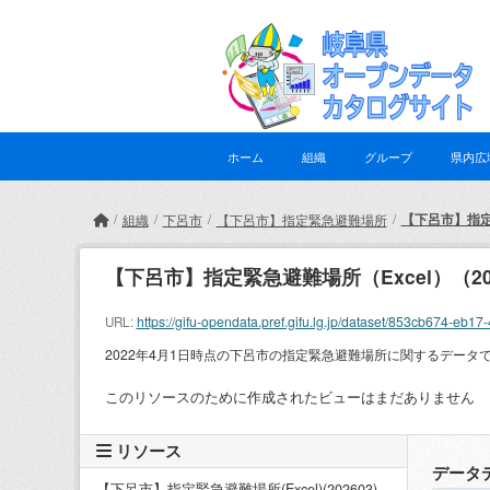
Skip to main content
ホーム
組織
グループ
県内広
【下呂市】指定緊
組織
下呂市
【下呂市】指定緊急避難場所
【下呂市】指定緊急避難場所（Excel）（20
https://gifu-opendata.pref.gifu.lg.jp/dataset/853cb674
URL:
2022年4月1日時点の下呂市の指定緊急避難場所に関するデータです
このリソースのために作成されたビューはまだありません
リソース
データ
【下呂市】指定緊急避難場所(Excel)(202603)