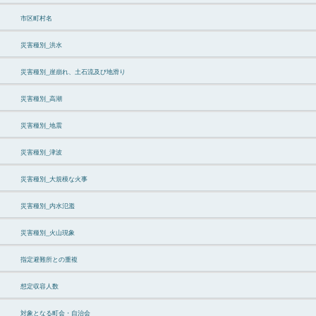
市区町村名
災害種別_洪水
災害種別_崖崩れ、土石流及び地滑り
災害種別_高潮
災害種別_地震
災害種別_津波
災害種別_大規模な火事
災害種別_内水氾濫
災害種別_火山現象
指定避難所との重複
想定収容人数
対象となる町会・自治会