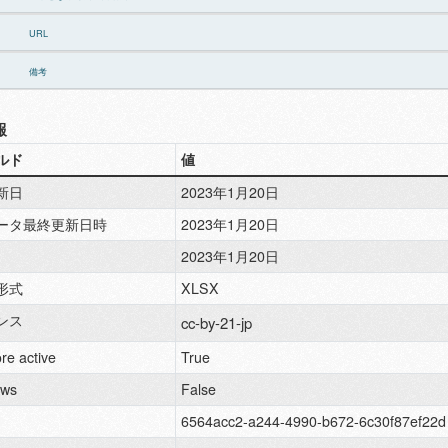
URL
備考
報
ルド
値
新日
2023年1月20日
ータ最終更新日時
2023年1月20日
2023年1月20日
形式
XLSX
ンス
cc-by-21-jp
re active
True
ews
False
6564acc2-a244-4990-b672-6c30f87ef22d