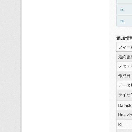
25.
26.
追加情
フィー
最終更
メタデ
作成日
データ
ライセ
Datasto
Has vi
Id