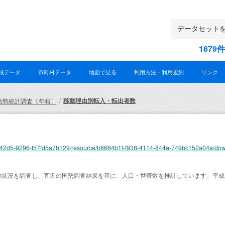
187
域データ
市町村データ
地図で見る
利用方法・利用規約
リンク
移動理由別転入・転出者数
動態統計調査〔年報〕
0d68-42d5-9296-f57fd5a7b129/resource/b6664b1f-f938-4114-844a-749bc152a04a/dow
状況を調査し、直近の国勢調査結果を基に、人口・世帯数を推計しています。平成２７