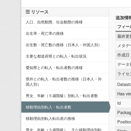
リソース
追加情
人口、自然動態、社会動態の推移
フィー
出生率・死亡率の推移
最終更
出生数・死亡数の推移（日本人・外国人別）
メタデ
作成日
主要な都道府県との転入・転出状況
データ
愛知県との転入・転出者数の推移
ライセ
県外との転入・転出者数の推移（日本人・外
Datasto
国人別）
Has vi
男女、年齢（５歳階級）別転入・転出者数
Id
移動理由別転入・転出者数
Packag
移動理由別転入転出差の推移
Positio
男女、年齢（５歳階級）、主な移動理由別転