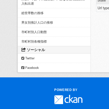
State
入転出差
Url typ
総世帯数の推移
男女別推計人口の推移
市町村別人口動態
市町村別各種指標
ソーシャル
Twitter
Facebook
POWERED BY