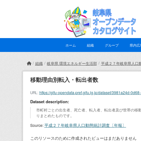
Skip to main content
ホーム
組織
グループ
県内広
組織
岐阜県 環境エネルギー生活部
平成２７年岐阜県人口
移動理由別転入・転出者数
https://gifu-opendata.pref.gifu.lg.jp/dataset/3981a24d-
URL:
Dataset description:
市町村ごとの出生者、死亡者、転入者、転出者及び世帯の移動
りまとめたものです。
平成２７年岐阜県人口動態統計調査〔年報〕
Source:
このリソースのために作成されたビューはまだありません