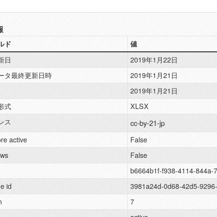
報
ルド
値
新日
2019年1月22日
ータ最終更新日時
2019年1月21日
2019年1月21日
形式
XLSX
ンス
cc-by-21-jp
re active
False
ews
False
b6664b1f-f938-4114-844a-
e id
3981a24d-0d68-42d5-9296-
n
7