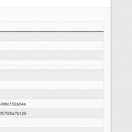
749bc152a04a
f57fd5a7b129