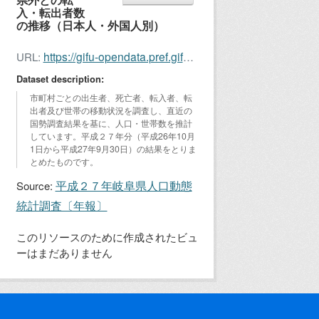
入・転出者数
の推移（日本人・外国人別）
https://gifu-opendata.pref.gifu.lg.jp/dataset/3981a24d-0d68-42d5-9296-f57fd5a7b129/resource/aba0c0af-f35f-4760-b640-7ad4c00160cf/download/jinko2015-6.xlsx
URL:
Dataset description:
市町村ごとの出生者、死亡者、転入者、転
出者及び世帯の移動状況を調査し、直近の
国勢調査結果を基に、人口・世帯数を推計
しています。平成２７年分（平成26年10月
1日から平成27年9月30日）の結果をとりま
とめたものです。
平成２７年岐阜県人口動態
Source:
統計調査〔年報〕
このリソースのために作成されたビュ
ーはまだありません