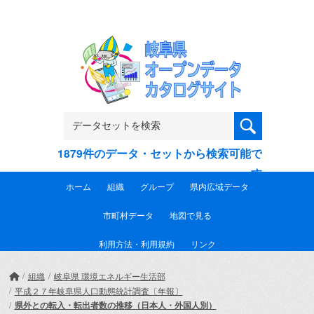
Skip to main content
1879件のデータ・セットから検索可能で
す
ホーム
組織
グループ
県内広域データ
市町村データ
地図で見る
利用方法・利用規約
リンク
組織
岐阜県 環境エネルギー生活部
平成２７年岐阜県人口動態統計調査〔年報〕
県外との転入・転出者数の推移（日本人・外国人別）