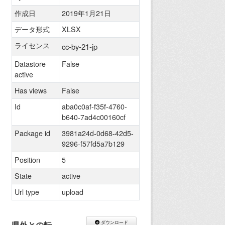
作成日
2019年1月21日
データ形式
XLSX
ライセンス
cc-by-21-jp
Datastore
False
active
Has views
False
Id
aba0c0af-f35f-4760-
b640-7ad4c00160cf
Package id
3981a24d-0d68-42d5-
9296-f57fd5a7b129
Position
5
State
active
Url type
upload
県外との転
ダウンロード