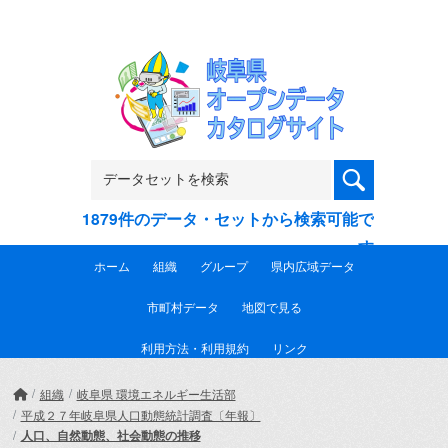
Skip to main content
1879件のデータ・セットから検索可能で
す
ホーム
組織
グループ
県内広域データ
市町村データ
地図で見る
利用方法・利用規約
リンク
組織
岐阜県 環境エネルギー生活部
平成２７年岐阜県人口動態統計調査〔年報〕
人口、自然動態、社会動態の推移