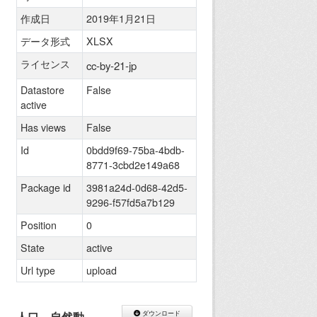
作成日
2019年1月21日
データ形式
XLSX
ライセンス
cc-by-21-jp
Datastore
False
active
Has views
False
Id
0bdd9f69-75ba-4bdb-
8771-3cbd2e149a68
Package id
3981a24d-0d68-42d5-
9296-f57fd5a7b129
Position
0
State
active
Url type
upload
人口、自然動
ダウンロード