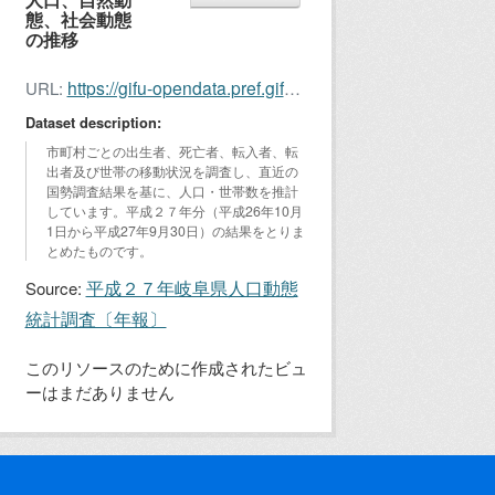
態、社会動態
の推移
https://gifu-opendata.pref.gifu.lg.jp/dataset/3981a24d-0d68-42d5-9296-f57fd5a7b129/resource/0bdd9f69-75ba-4bdb-8771-3cbd2e149a68/download/jinko2015-1.xlsx
URL:
Dataset description:
市町村ごとの出生者、死亡者、転入者、転
出者及び世帯の移動状況を調査し、直近の
国勢調査結果を基に、人口・世帯数を推計
しています。平成２７年分（平成26年10月
1日から平成27年9月30日）の結果をとりま
とめたものです。
平成２７年岐阜県人口動態
Source:
統計調査〔年報〕
このリソースのために作成されたビュ
ーはまだありません