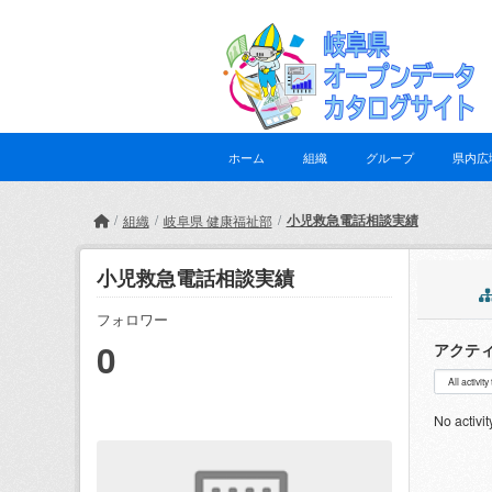
Skip to main content
ホーム
組織
グループ
県内広
小児救急電話相談実績
組織
岐阜県 健康福祉部
小児救急電話相談実績
フォロワー
0
アクテ
No activit