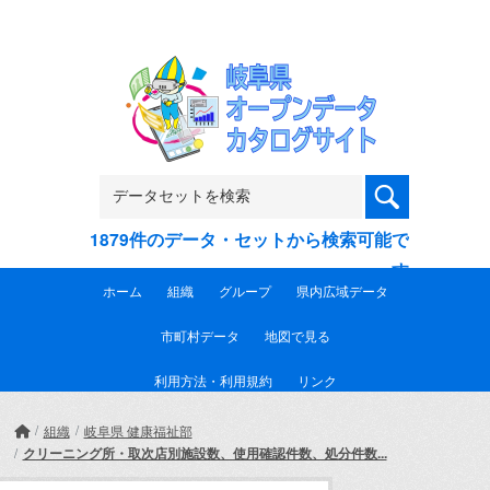
Skip to main content
1879件のデータ・セットから検索可能で
す
ホーム
組織
グループ
県内広域データ
市町村データ
地図で見る
利用方法・利用規約
リンク
組織
岐阜県 健康福祉部
クリーニング所・取次店別施設数、使用確認件数、処分件数...