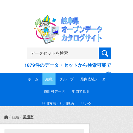
Skip to main content
1879件のデータ・セットから検索可能で
す
ホーム
組織
グループ
県内広域データ
市町村データ
地図で見る
利用方法・利用規約
リンク
美濃市
組織