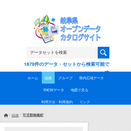
Skip to main content
1879件のデータ・セットから検索可能で
す
ホーム
組織
グループ
県内広域データ
市町村データ
地図で見る
利用方法・利用規約
リンク
可児郡御嵩町
組織