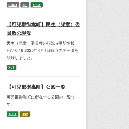
DOCX
ZIP
XLSX
【可児郡御嵩町】民生（児童）委
員数の現況
民生（児童）委員数の現況 ※更新情報
R7.10.16 2025年4月1日時点のデータを
登録しました。
XLS
【可児郡御嵩町】公園一覧
可児郡御嵩町に所在する公園の一覧で
す。
XLSX
CSV