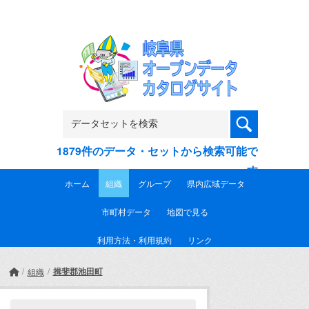
Skip to main content
1879件のデータ・セットから検索可能で
す
ホーム
組織
グループ
県内広域データ
市町村データ
地図で見る
利用方法・利用規約
リンク
揖斐郡池田町
組織