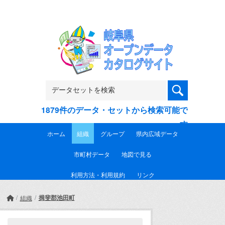
Skip to main content
1879件のデータ・セットから検索可能で
す
ホーム
組織
グループ
県内広域データ
市町村データ
地図で見る
利用方法・利用規約
リンク
揖斐郡池田町
組織