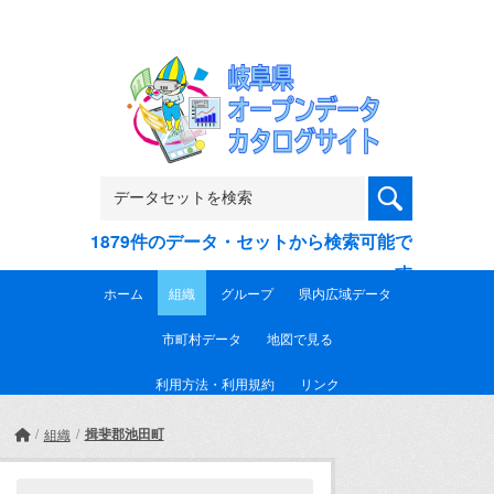
Skip to main content
1879件のデータ・セットから検索可能で
す
ホーム
組織
グループ
県内広域データ
市町村データ
地図で見る
利用方法・利用規約
リンク
揖斐郡池田町
組織