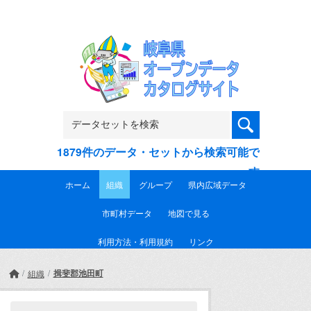
Skip to main content
1879件のデータ・セットから検索可能で
す
ホーム
組織
グループ
県内広域データ
市町村データ
地図で見る
利用方法・利用規約
リンク
揖斐郡池田町
組織