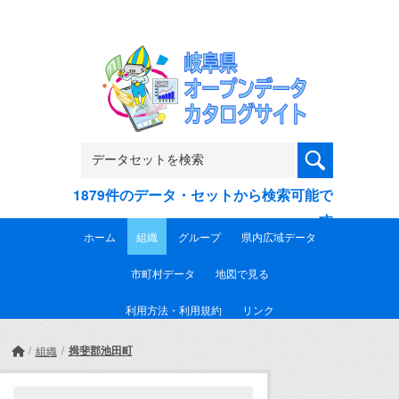
Skip to main content
1879件のデータ・セットから検索可能で
す
ホーム
組織
グループ
県内広域データ
市町村データ
地図で見る
利用方法・利用規約
リンク
揖斐郡池田町
組織