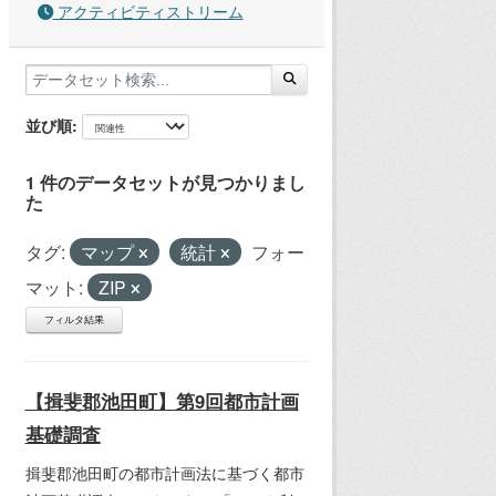
アクティビティストリーム
並び順
1 件のデータセットが見つかりまし
た
タグ:
マップ
統計
フォー
マット:
ZIP
フィルタ結果
【揖斐郡池田町】第9回都市計画
基礎調査
揖斐郡池田町の都市計画法に基づく都市