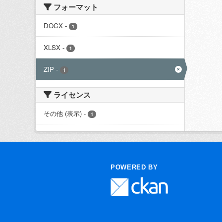
フォーマット
DOCX
-
1
XLSX
-
1
ZIP
-
1
ライセンス
その他 (表示)
-
1
POWERED BY