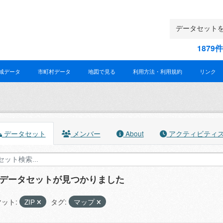
187
域データ
市町村データ
地図で見る
利用方法・利用規約
リンク
データセット
メンバー
About
アクティビティ
のデータセットが見つかりました
ット:
ZIP
タグ:
マップ