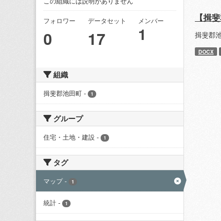
この組織には説明がありません
【揖斐
フォロワー
データセット
メンバー
1
0
17
揖斐郡
DOCX
組織
揖斐郡池田町
-
1
グループ
住宅・土地・建設
-
1
タグ
マップ
-
1
統計
-
1