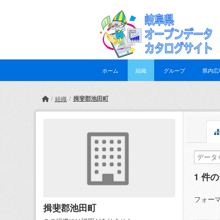
Skip to main content
ホーム
組織
グループ
県内広
揖斐郡池田町
組織
1 件
フォーマ
揖斐郡池田町