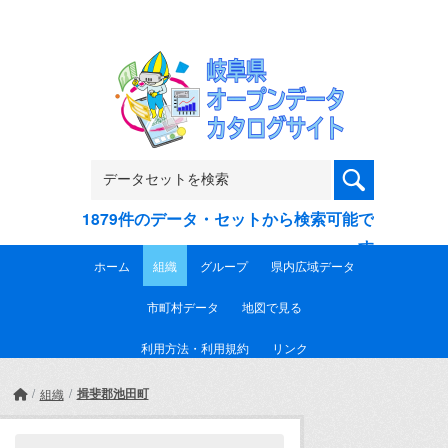
Skip to main content
1879件のデータ・セットから検索可能で
す
ホーム
組織
グループ
県内広域データ
市町村データ
地図で見る
利用方法・利用規約
リンク
揖斐郡池田町
組織