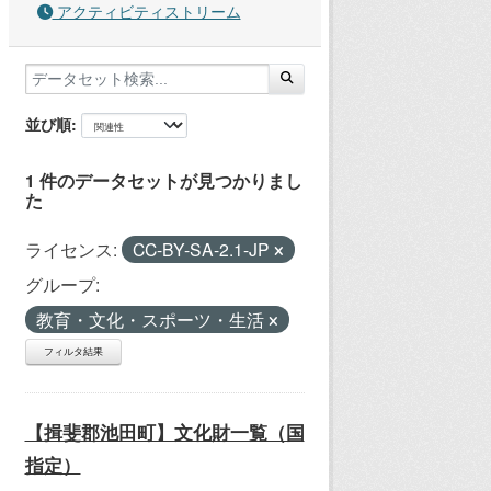
アクティビティストリーム
並び順
1 件のデータセットが見つかりまし
た
ライセンス:
CC-BY-SA-2.1-JP
グループ:
教育・文化・スポーツ・生活
フィルタ結果
【揖斐郡池田町】文化財一覧（国
指定）