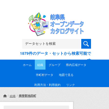
Skip to main content
1879件のデータ・セットから検索可能で
す
ホーム
組織
グループ
県内広域データ
市町村データ
地図で見る
利用方法・利用規約
リンク
揖斐郡池田町
組織