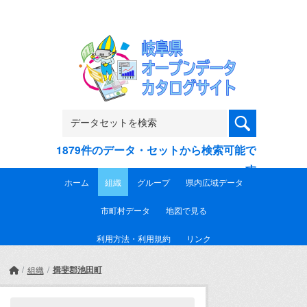
Skip to main content
1879件のデータ・セットから検索可能で
す
ホーム
組織
グループ
県内広域データ
市町村データ
地図で見る
利用方法・利用規約
リンク
揖斐郡池田町
組織