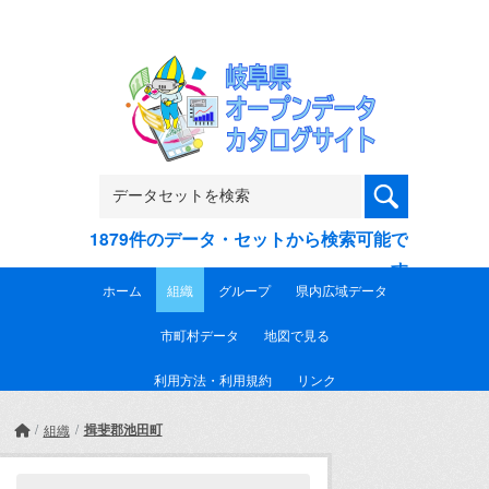
Skip to main content
1879件のデータ・セットから検索可能で
す
ホーム
組織
グループ
県内広域データ
市町村データ
地図で見る
利用方法・利用規約
リンク
揖斐郡池田町
組織