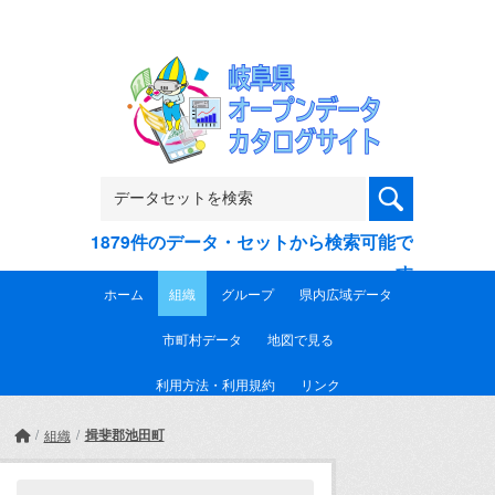
Skip to main content
1879件のデータ・セットから検索可能で
す
ホーム
組織
グループ
県内広域データ
市町村データ
地図で見る
利用方法・利用規約
リンク
揖斐郡池田町
組織