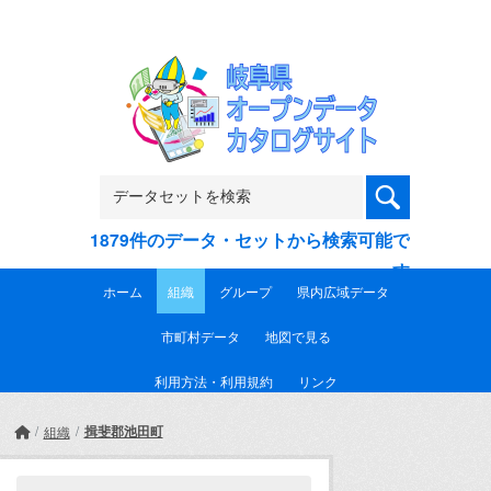
Skip to main content
1879件のデータ・セットから検索可能で
す
ホーム
組織
グループ
県内広域データ
市町村データ
地図で見る
利用方法・利用規約
リンク
揖斐郡池田町
組織