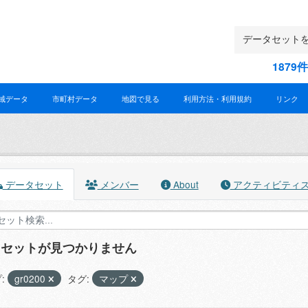
187
域データ
市町村データ
地図で見る
利用方法・利用規約
リンク
データセット
メンバー
About
アクティビティ
タセットが見つかりません
:
gr0200
タグ:
マップ