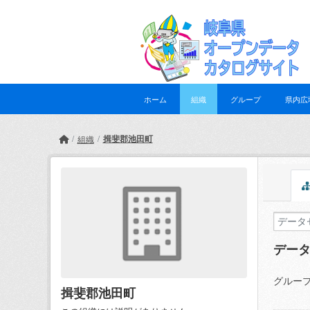
Skip to main content
ホーム
組織
グループ
県内広
揖斐郡池田町
組織
デー
グループ
揖斐郡池田町