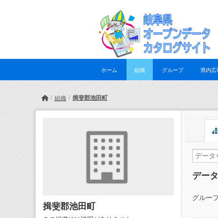
Skip to main content
ホーム
組織
グループ
県内広
揖斐郡池田町
組織
デー
グループ
揖斐郡池田町