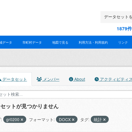
187
域データ
市町村データ
地図で見る
利用方法・利用規約
リンク
データセット
メンバー
About
アクティビティ
タセットが見つかりません
:
gr0200
フォーマット:
DOCX
タグ:
統計