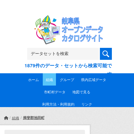
Skip to main content
1879件のデータ・セットから検索可能で
す
ホーム
組織
グループ
県内広域データ
市町村データ
地図で見る
利用方法・利用規約
リンク
揖斐郡池田町
組織