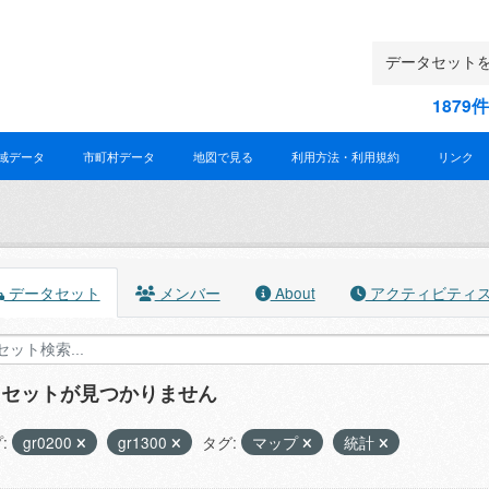
187
域データ
市町村データ
地図で見る
利用方法・利用規約
リンク
データセット
メンバー
About
アクティビティ
タセットが見つかりません
:
gr0200
gr1300
タグ:
マップ
統計