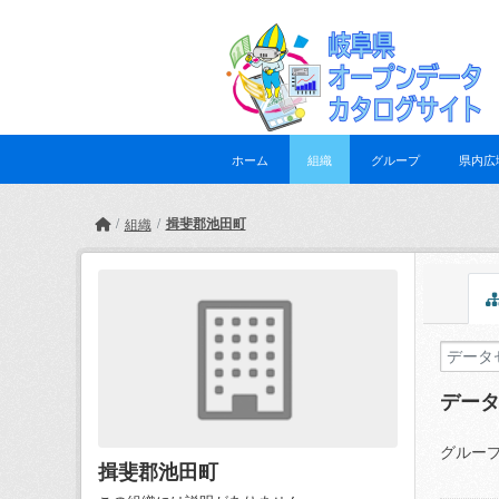
Skip to main content
ホーム
組織
グループ
県内広
揖斐郡池田町
組織
デー
グループ
揖斐郡池田町