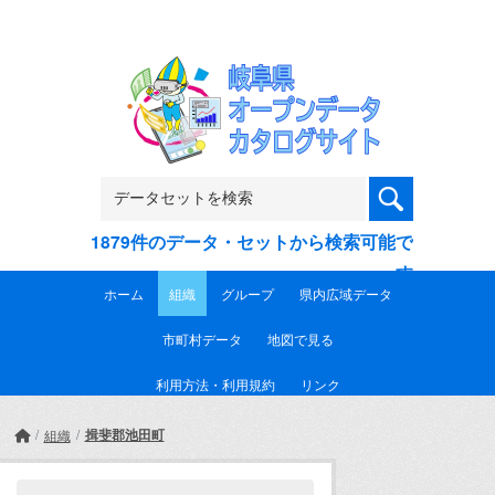
Skip to main content
1879件のデータ・セットから検索可能で
す
ホーム
組織
グループ
県内広域データ
市町村データ
地図で見る
利用方法・利用規約
リンク
揖斐郡池田町
組織