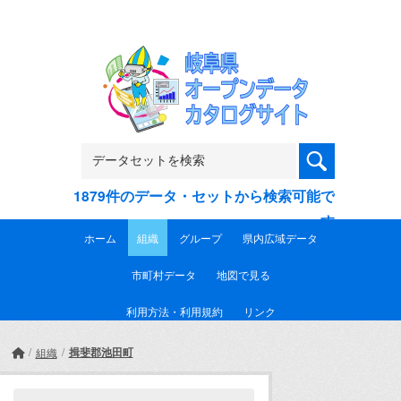
Skip to main content
1879件のデータ・セットから検索可能で
す
ホーム
組織
グループ
県内広域データ
市町村データ
地図で見る
利用方法・利用規約
リンク
揖斐郡池田町
組織