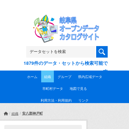
Skip to main content
1879件のデータ・セットから検索可能で
す
ホーム
組織
グループ
県内広域データ
市町村データ
地図で見る
利用方法・利用規約
リンク
安八郡神戸町
組織