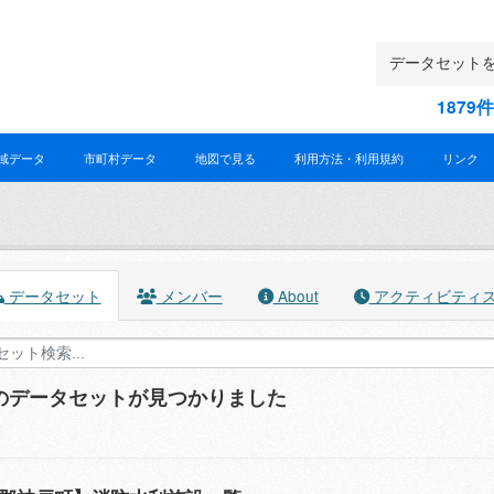
187
域データ
市町村データ
地図で見る
利用方法・利用規約
リンク
データセット
メンバー
About
アクティビティ
件のデータセットが見つかりました