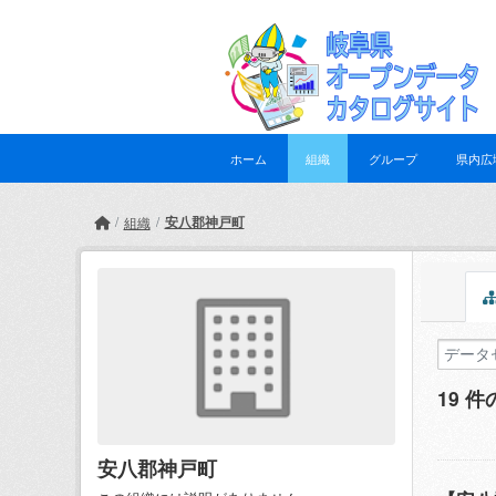
Skip to main content
ホーム
組織
グループ
県内広
安八郡神戸町
組織
19 
安八郡神戸町