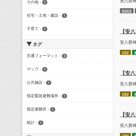
安八郡
その他
-
1
DOCX
住宅・土地・建設
-
1
子育て
-
1
【安八
安八郡
タグ
CSV
共通フォーマット
-
3
マップ
-
1
【安八
公共施設
-
安八郡
1
CSV
指定緊急避難場所
-
1
指定避難所
-
1
【安八
統計
-
1
安八郡
CSV