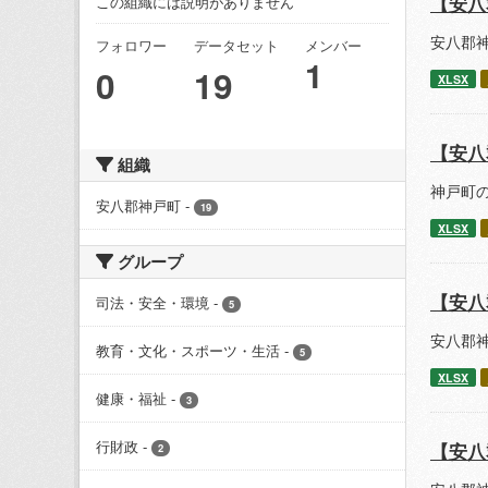
【安八
この組織には説明がありません
安八郡神
フォロワー
データセット
メンバー
1
0
19
XLSX
【安八
組織
神戸町の
安八郡神戸町
-
19
XLSX
グループ
【安八
司法・安全・環境
-
5
安八郡神
教育・文化・スポーツ・生活
-
5
XLSX
健康・福祉
-
3
行財政
-
【安八
2