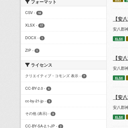
フォーマット
CSV
-
18
【安八
XLSX
-
17
安八郡
DOCX
-
1
XLSX
ZIP
-
1
【安八
ライセンス
安八郡
クリエイティブ・コモンズ 表示
-
7
XLSX
CC-BY-2.0
-
4
【安八
cc-by-21-jp
-
3
安八郡
その他 (表示)
-
3
XLSX
CC-BY-SA-2.1-JP
-
2