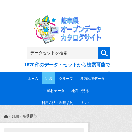
Skip to main content
1879件のデータ・セットから検索可能で
す
ホーム
組織
グループ
県内広域データ
市町村データ
地図で見る
利用方法・利用規約
リンク
各務原市
組織