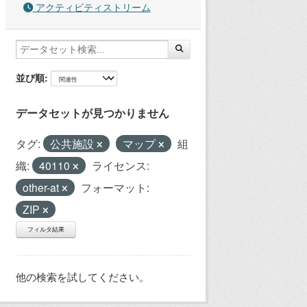
アクティビティストリーム
並び順
データセットが見つかりません
タグ:
公共施設
マップ
組
織:
40110
ライセンス:
other-at
フォーマット:
ZIP
フィルタ結果
他の検索を試してください。