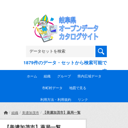
Skip to main content
1879件のデータ・セットから検索可能で
す
ホーム
組織
グループ
県内広域データ
市町村データ
地図で見る
利用方法・利用規約
リンク
【美濃加茂市】薬局一覧
組織
美濃加茂市
【美濃加茂市】薬局一覧