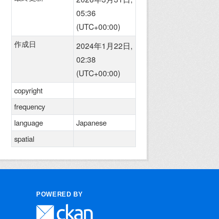
05:36
(UTC+00:00)
作成日
2024年1月22日,
02:38
(UTC+00:00)
copyright
frequency
language
Japanese
spatial
POWERED BY