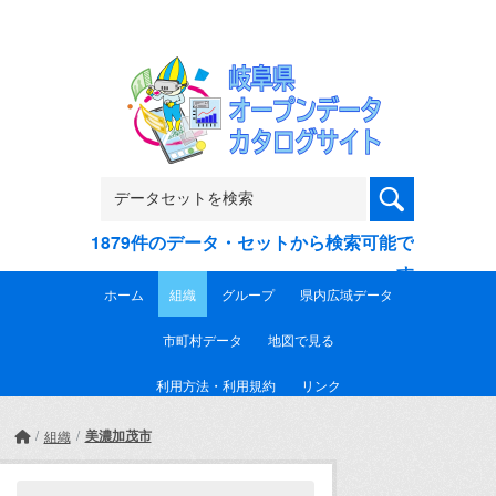
Skip to main content
1879件のデータ・セットから検索可能で
す
ホーム
組織
グループ
県内広域データ
市町村データ
地図で見る
利用方法・利用規約
リンク
美濃加茂市
組織