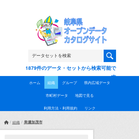
Skip to main content
1879件のデータ・セットから検索可能で
す
ホーム
組織
グループ
県内広域データ
市町村データ
地図で見る
利用方法・利用規約
リンク
美濃加茂市
組織